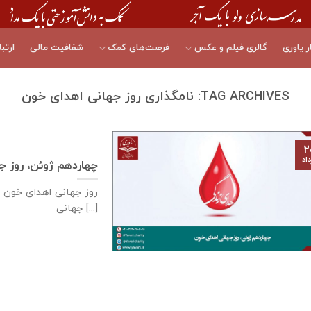
ر یاوری
گالری فیلم و عکس
فرصت‌های کمک
شفافیت مالی
ارتبا
TAG ARCHIVES:
نامگذاری روز جهانی اهدای خون
۲
اد
چهاردهم ژوئن، روز ج
جهانی [...]