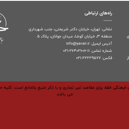
راه‌های ارتباطی
نشانی: تهران، خیابان دکتر شریعتی، جنب شهرداری
ی
منطقه ۳، خیابان کوشا، میدان جوانان، پلاک ۵
آدرس ایمیل:
r
info@yavari.i
شماره تماس:
۱۱-۲۶۴۰۲۶۰۶-۰۲۱
ز
فکس: ۲۲۲۲۹۵۷۷-۰۲۱
فرهنگی فقط برای مقاصد غیر تجاری و با ذکر منبع بلامانع است. کلیه 
می باشد.