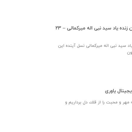
گزارش ساخت دبستان زنده ياد سيد نبی اله ميركمالی – ۲۳
ياد سيد نبی اله ميركمالی نسل آینده این
جیتال یاوری
هر و محبت را از قلك دل برداريم و