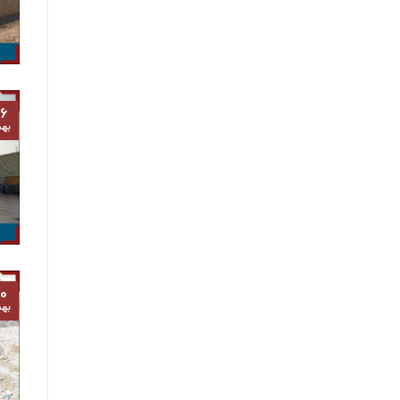
۶
به
۰
به