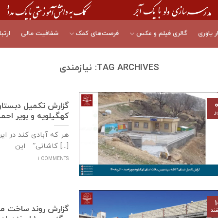
ر یاوری
گالری فیلم و عکس
فرصت‌های کمک
شفافیت مالی
ارتبا
TAG ARCHIVES:
نیازمندی
۰
ر
كهگيلويه و بوير احمد – ۱ تیرماه
هر که آبادی کند در ای
کاشانی” این [...]
1 COMMENTS
۱
ند