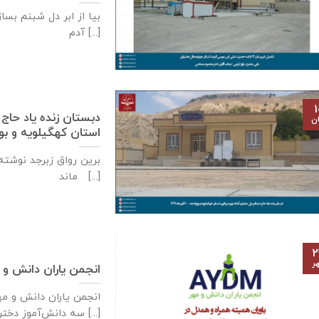
بیا از ابر دل شبنم بسا
آدم [...]
۱
دبستان زنده ياد حاج 
ان
استان كهگيلويه و بويراحمد – ۱۰
برین رواق زبرجد نوشته 
ماند [...]
۲
ر
انجمن یاران دانش و 
سه دانش‌آموز دختر [...]