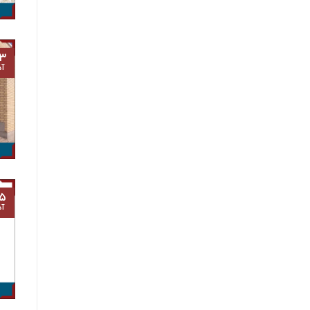
۳
آذ
۵
آذ