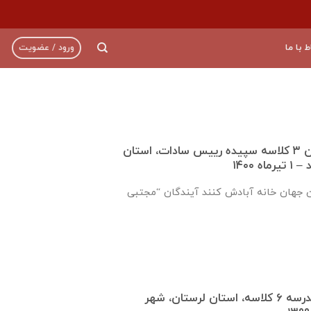
ط با ما
ورود / عضویت
گزارش تکمیل دبستان ۳ کلاسه سپيده رييس سادات، استان
 ۱۴۰۰
ن جهان خانه آبادش کنند آیندگان “مجتبی
گزارش روند ساخت مدرسه ٦ كلاسه، استان لرستان، شهر