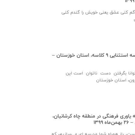
گم كنی عشق يعنی خويش را گندم كنی
گزارش پيشرفت مدرسه استثنايی ٩ كلاسه، استان خوزستان –
نا بگرفتن دست ناتوان است این
ره ۹۲۱ جامعه ياوری فرهنگی در منطقه چاه کرشانیان،
۱۳۹۹
یست، باز همراه شما مدرسه ای می‌سازیم، که