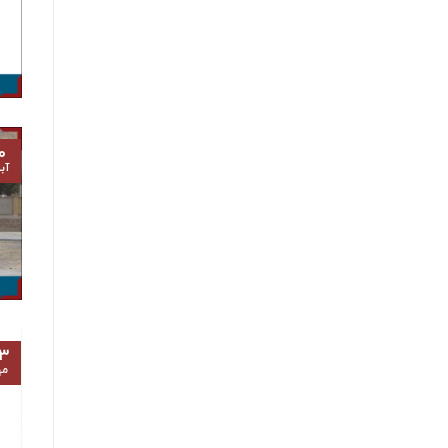
۰
آب
۳
مه