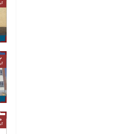
آب
۲
آب
۰
آب