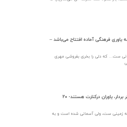
ره ۹۴۹ جامعه ياوری فرهنگی آماده افتتاح می‌باشد –
نی ست… که دلی را بخری بفروشی مهری
قدم هایت را محکم تر بردار، یاوران درکنارت هستند- ۲۰
ه زمینی ست، ولی آسمانی شده است و به