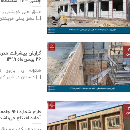
چگنی – ۱۰ اسفندماه ۱۳۹۹
عشق يعنی خويشتن را 
عشق يعنی خويشتن [...]
۲
من
۲۶ بهمن‌ماه ۱۳۹۹
شکرانه ی بازوی توا
دبستان در شهر كارون، استان خوزستان [...]
۲
طرح شما
من
آماده افتتاح می‌باشد – ۲۶ بهمن‌ماه 
در مجالی که برایم باق