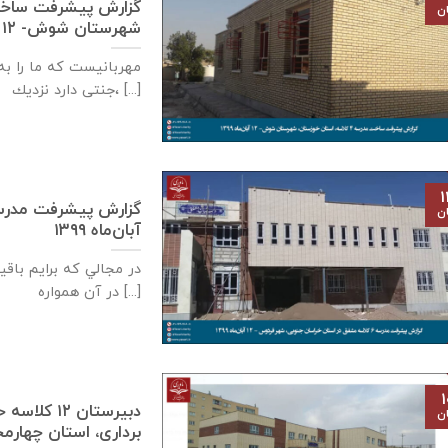
ان
شهرستان شوش- ۱۲ آبان‌ماه ۱۳۹۹
مهربانيست كه ما را به 
جنتی دارد نزديك، [...]
۱
ان
آبان‌ماه ۱۳۹۹
در مجالي که برايم باق
در آن همواره [...]
۱
دبيرستان ٢
ان
برداری، استان چهارمحال بختيار