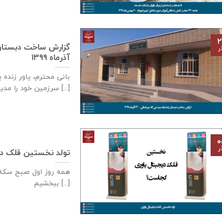
۲
ر
آذر‌ماه ۱۳۹۹
بانی محترم، یاور زنده 
سرزمین خود را مدیون [...]
۰
ر
تولد نخستین قلک دی
همه روز اول صبح سكه م
ببخشيم [...]