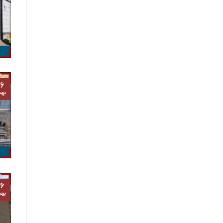
۶
به
۶
به