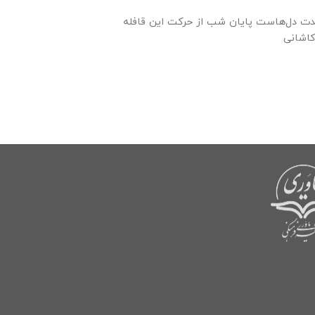
حدت دل‌هاست پایان شب از حرکت این قافله