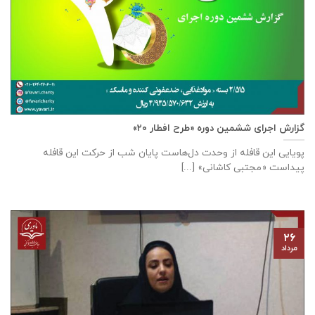
گزارش اجرای ششمین دوره «طرح افطار ۲۰»
پویایی این قافله از وحدت دل‌هاست پایان شب از حرکت این قافله
پیداست «مجتبی کاشانی» [...]
۲۶
مرداد