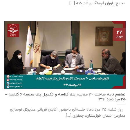
مجمع یاوران فرهنگ و اندیشه [...]
۲۷
مرداد
تفاهم نامه ساخت ٣٠ مدرسه يك كلاسه و تكميل يك مدرسه ٦ كلاسه –
۲۵ مردادماه ۱۳۹۹
روز شنبه ۲۵ مردادماه جلسه‌ای باحضور آقايان قربانی مديركل نوسازی
مدارس استان خوزستان، جعفری [...]