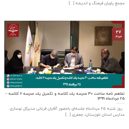
مجمع یاوران فرهنگ و اندیشه [...]
۲۷
مرداد
تفاهم نامه ساخت ٣٠ مدرسه يك كلاسه و تكميل يك مدرسه ٦ كلاسه –
۲۵ مردادماه ۱۳۹۹
روز شنبه ۲۵ مردادماه جلسه‌ای باحضور آقايان قربانی مديركل نوسازی
مدارس استان خوزستان، جعفری [...]