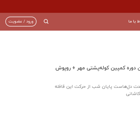
ط با ما
ورود / عضویت
ن دوره کمپین کوله‌پشتی مهر + روپوش
حدت دل‌هاست پایان شب از حرکت این قافله