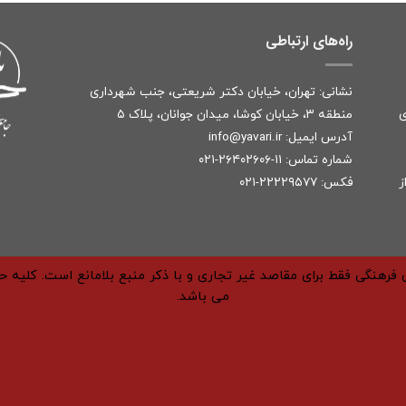
راه‌های ارتباطی
نشانی: تهران، خیابان دکتر شریعتی، جنب شهرداری
ی
منطقه ۳، خیابان کوشا، میدان جوانان، پلاک ۵
آدرس ایمیل:
r
info@yavari.i
شماره تماس:
۱۱-۲۶۴۰۲۶۰۶-۰۲۱
ز
فکس: ۲۲۲۲۹۵۷۷-۰۲۱
فرهنگی فقط برای مقاصد غیر تجاری و با ذکر منبع بلامانع است. کلیه 
می باشد.