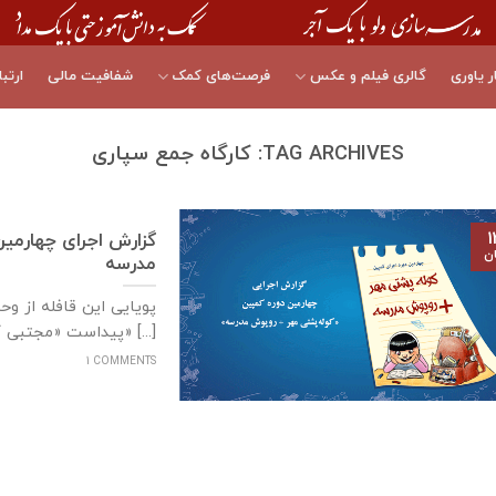
ر یاوری
گالری فیلم و عکس
فرصت‌های کمک
شفافیت مالی
ارتبا
TAG ARCHIVES:
کارگاه جمع سپاری
۱
گزارش اجرای چهارمی
ان
مدرسه
پویایی این قافله از و
پیداست «مجتبی کاشانی» [...]
1 COMMENTS