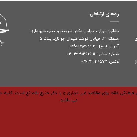
راه‌های ارتباطی
نشانی: تهران، خیابان دکتر شریعتی، جنب شهرداری
ی
منطقه ۳، خیابان کوشا، میدان جوانان، پلاک ۵
آدرس ایمیل:
r
info@yavari.i
شماره تماس:
۱۱-۲۶۴۰۲۶۰۶-۰۲۱
ز
فکس: ۲۲۲۲۹۵۷۷-۰۲۱
فرهنگی فقط برای مقاصد غیر تجاری و با ذکر منبع بلامانع است. کلیه 
می باشد.