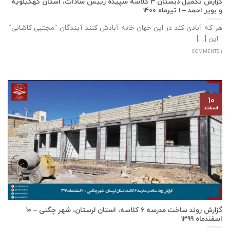
گزارش تکمیل دبستان ۳ کلاسه سپيده رييس سادات، استان كهگيلويه
و بوير احمد – ۱ تیرماه ۱۴۰۰
هر که آبادی کند در این جهان خانه آبادش کنند آیندگان “مجتبی کاشانی”
این [...]
1 COMMENTS
۱۰
اسفند
گزارش روند ساخت مدرسه ٦ كلاسه، استان لرستان، شهر چگنی – ۱۰
اسفندماه ۱۳۹۹