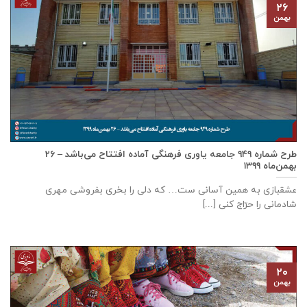
۲۶
بهمن
طرح شماره ۹۴۹ جامعه ياوری فرهنگی آماده افتتاح می‌باشد – ۲۶
بهمن‌ماه ۱۳۹۹
عشقبازی به همین آسانی ست… که دلی را بخری بفروشی مهری
شادمانی را حرّاج کنی [...]
۲۰
بهمن