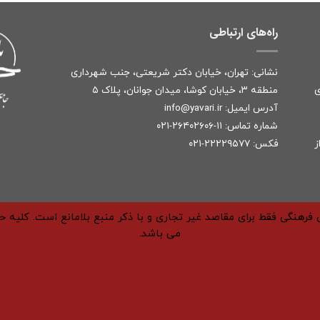
راه‌های ارتباطی
نشانی: تهران، خیابان دکتر شریعتی، جنب شهرداری
ی
منطقه ۳، خیابان کوشا، میدان جوانان، پلاک ۵
آدرس ایمیل:
r
info@yavari.i
شماره تماس:
۱۱-۲۶۴۰۲۶۰۶-۰۲۱
ز
فکس: ۲۲۲۲۹۵۷۷-۰۲۱
فرهنگی فقط برای مقاصد غیر تجاری و با ذکر منبع بلامانع است. کلیه 
می باشد.