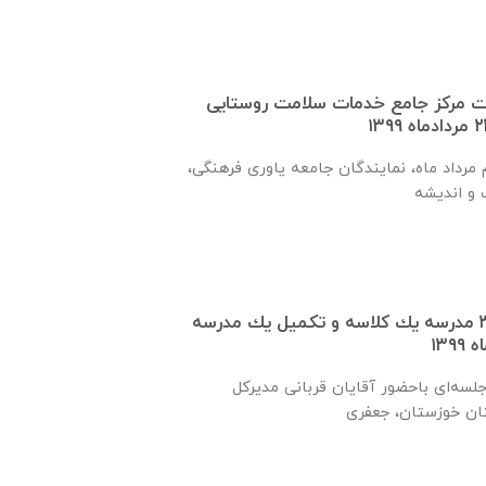
ت مرکز جامع خدمات سلامت روستایی
رداد ماه، نمایندگان جامعه یاوری فرهنگی،
تفاهم نامه ساخت ٣٠ مدرسه يك كلاسه و تكميل يك مدرسه
روز شنبه ۲۵ مردادماه جلسه‌ای باحضور آقايان قربانی مديركل