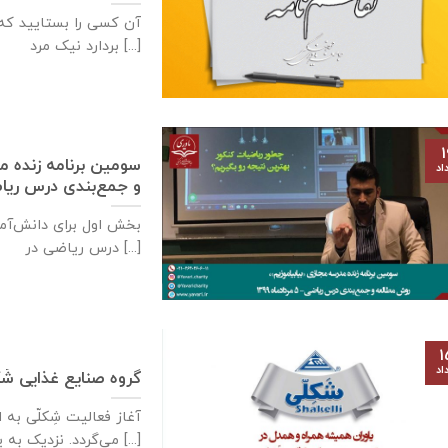
آن کسی را بستایید که
بردارد نیک مرد [...]
۱
سومین برنامه زنده م
اد
و جمع‌بندی درس ریاضی- ۵ مردادم
درس ریاضی در [...]
۱
اد
گروه صنایع غذایی شَک
آغاز فعالیت شِکلّی ب
می‌گردد. نزدیک به یکصدو پنجاه [...]