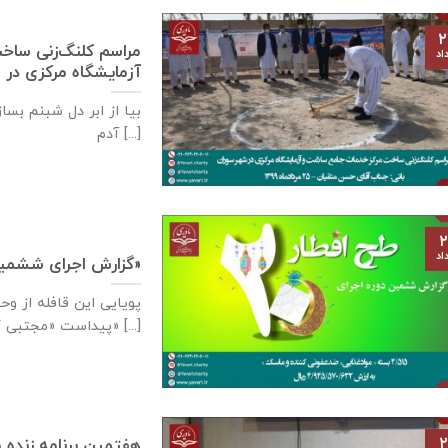
۲
مراسم کلنگ‌زنی ساخ
اد
آزمایشگاه مرکزی در شهر سوران،
بیا از ابر دل شبنم بسا
آدم [...]
۲
اد
گزارش اجرای ششمین دوره «طرح افطار ۲۰»
پویایی این قافله از و
پیداست «مجتبی کاشانی» [...]
۲
هفتمین برنامه زنده م