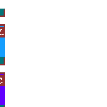
۲
شهر
۹
مرد