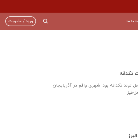
ط با ما
ورود / عضویت
تکدانه
حل تولد تکدانه بود. شهری واقع در آذربایجان
لبرز