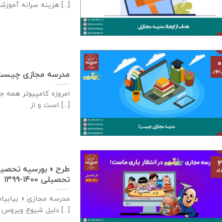
هزينه سرانه آموزشی كشور [...]
۰
یور
مدرسه مجازی چیس
امروزه کامپیوتر همه جن
است و از [...]
۲
طرح « بورسیه تحصیلی
اد
تحصیلی ۱۴۰۰-۱۳۹۹
مدرسه مجازی « بیابیام
دلیل شیوع ویروس کرونا [...]