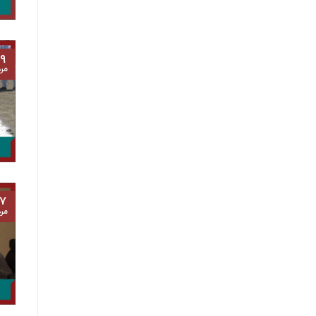
۹
مرد
۷
مرد