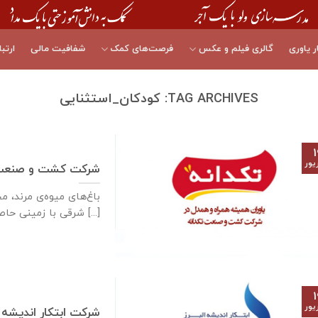
ر یاوری
گالری فیلم و عکس
فرصت‌های کمک
شفافیت مالی
ارتبا
TAG ARCHIVES:
کودکان_استثنایی
۱
یور
شرکت کشت و صنعت 
باغ‌های میوه‌ی مرند، م
شرقی با زمینی حاصل‌خیز [...]
۱
یور
شرکت ابتکار اندیشه ا