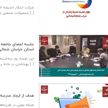
محصولات صنعتی شركت توتال [...]
۱
جلسه اعضای جامعه ي
یور
استان خراسان شمالی – ٤ شهریورماه
بهداشتی در خانه ياوری برگزار [...]
۰
یور
هدف از ايجاد مدرسه
صرفه جويی در هزينه‌ه