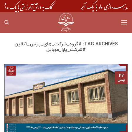
Skip
to
content
TAG ARCHIVES:
#گروه_شرکت_های_پارس_آنلاین
#شرکت_یارا_موبایل
۲۶
بهمن