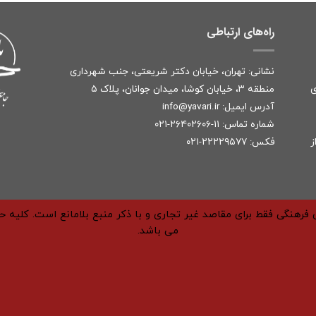
راه‌های ارتباطی
نشانی: تهران، خیابان دکتر شریعتی، جنب شهرداری
ی
منطقه ۳، خیابان کوشا، میدان جوانان، پلاک ۵
آدرس ایمیل:
r
info@yavari.i
شماره تماس:
۱۱-۲۶۴۰۲۶۰۶-۰۲۱
ز
فکس: ۲۲۲۲۹۵۷۷-۰۲۱
فرهنگی فقط برای مقاصد غیر تجاری و با ذکر منبع بلامانع است. کلیه 
می باشد.