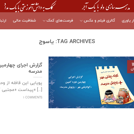
ر یاوری
گالری فیلم و عکس
فرصت‌های کمک
شفافیت مالی
ارتبا
TAG ARCHIVES:
یاسوج
۱
گزارش اجرای چهارمی
ان
مدرسه
پویایی این قافله از و
پیداست «مجتبی کاشانی» [...]
1 COMMENTS