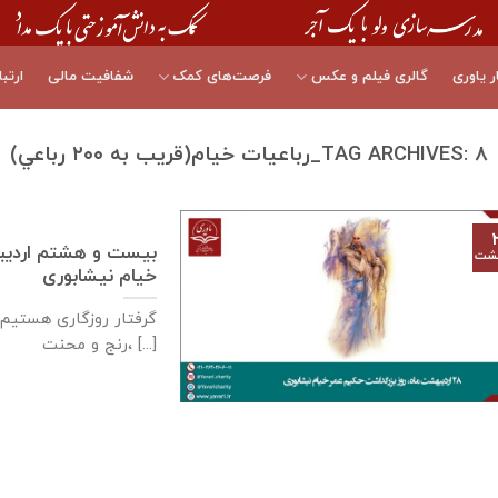
ر یاوری
گالری فیلم و عکس
فرصت‌های کمک
شفافیت مالی
ارتبا
۸_رباعيات خيام(قريب به ۲۰۰ رباعي)
TAG ARCHIVES:
بيست و هشتم اردیبه
هشت
خيام نيشابوری
رنج و محنت، [...]