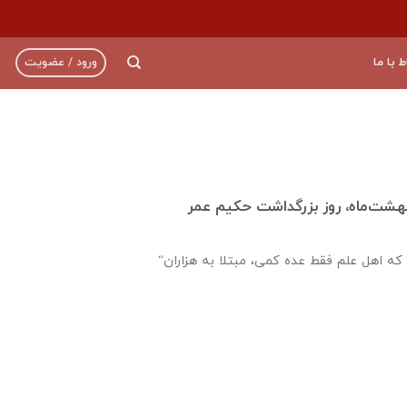
ط با ما
ورود / عضویت
شت‌ماه، روز بزرگداشت حكيم عمر
“گرفتار روزگاری هستيم كه اهل علم فقط عده كمی، مبتلا به هزاران