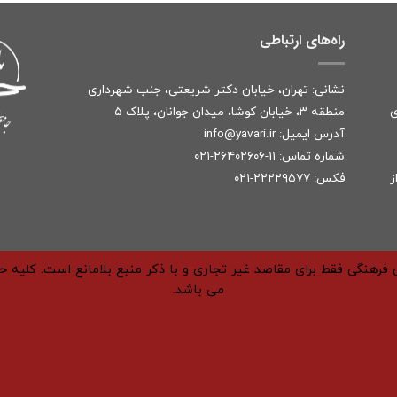
راه‌های ارتباطی
نشانی: تهران، خیابان دکتر شریعتی، جنب شهرداری
ی
منطقه ۳، خیابان کوشا، میدان جوانان، پلاک ۵
آدرس ایمیل:
r
info@yavari.i
شماره تماس:
۱۱-۲۶۴۰۲۶۰۶-۰۲۱
ز
فکس: ۲۲۲۲۹۵۷۷-۰۲۱
فرهنگی فقط برای مقاصد غیر تجاری و با ذکر منبع بلامانع است. کلیه 
می باشد.