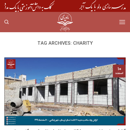
Skip
to
content
TAG ARCHIVES:
CHARITY
۱۰
اسفند