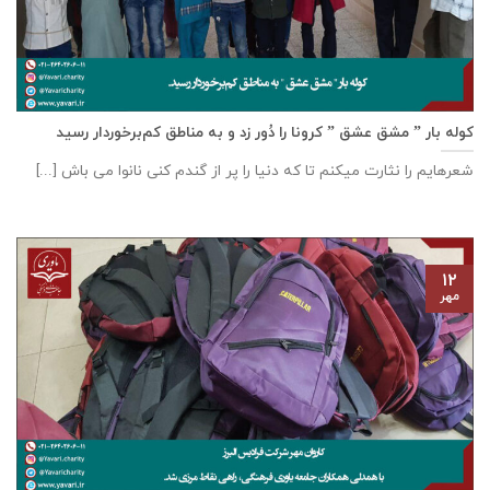
کوله بار ” مشق عشق ” کرونا را دُور زد و به مناطق کم‌برخوردار رسید
شعرهایم را نثارت میکنم تا که دنیا را پر از گندم کنی نانوا می باش [...]
۱۲
مهر