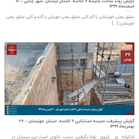
گزارش روند ساخت مدرسه ٦ كلاسه، استان لرستان، شهر چگنی – ۱۰
اسفندماه ۱۳۹۹
عشق يعنی خويشتن را گم كنی عشق يعنی خويش را گندم كنی عشق يعنی
خويشتن [...]
۲۶
بهمن
گزارش پيشرفت مدرسه استثنايی ٩ كلاسه، استان خوزستان – ۲۶
بهمن‌ماه ۱۳۹۹
شکرانه ی بازوی توانا بگرفتن دست ناتوان است این دبستان در