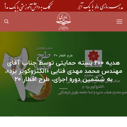
Skip
to
content
طرح افطار ۲۰
هدیه ۲۰۰ بسته حمایتی توسط جناب آقای
مهندس محمد مهدی فنایی «الکتروکویر یزد»،
به ششمین دوره اجرای، طرح افطار ۲۰