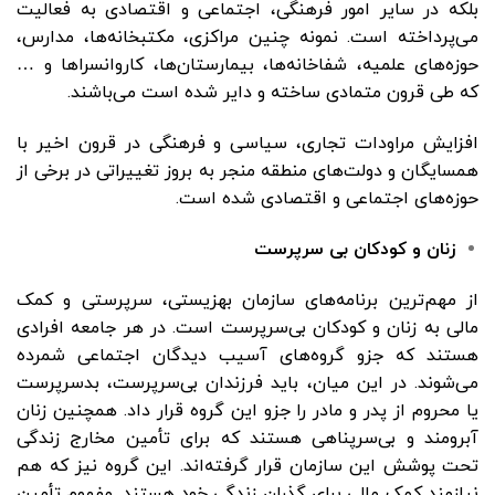
بلکه در سایر امور فرهنگى، اجتماعى و اقتصادى به فعالیت
مى‌پرداخته است. نمونه چنین مراکزى، مکتبخانه‌ها، مدارس،
حوزه‌هاى علمیه، شفاخانه‌ها، بیمارستان‌ها، کاروانسراها و …
که طى قرون متمادى ساخته و دایر شده است مى‌باشند.
افزایش مراودات تجارى، سیاسى و فرهنگى در قرون اخیر با
همسایگان و دولت‌هاى منطقه منجر به بروز تغییراتى در برخى از
حوزه‌هاى اجتماعى و اقتصادى شده است.
زنان و کودکان بی سرپرست
از مهم‌ترین برنامه‌های سازمان بهزیستی، سرپرستی و کمک
مالی به زنان و کودکان بی‌سرپرست است. در هر جامعه افرادی
هستند که جزو گروه‌های آسیب دیدگان اجتماعی شمرده
می‌شوند. در این میان، باید فرزندان بی‌سرپرست، بدسرپرست
یا محروم از پدر و مادر را جزو این گروه قرار داد. همچنین زنان
آبرومند و بی‌سرپناهی هستند که برای تأمین مخارج زندگی
تحت پوشش این سازمان قرار گرفته‌اند. این گروه نیز که هم
نیازمند کمک مالی برای گذران زندگی خود هستند. مفهوم تأمین