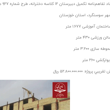
فاهم‌نامه تكميل دبيرستان ١٢ كلاسه دخترانه، طرح شماره ٩٢٧ جامعه ياوری فرهنگی
هر سوسنگرد، استان خوزستان
تمان آموزشی ١.٦٧٧ متر
ن ورزشی ٤٣٠ متر
طه سازی ٣.٢٠٠ متر
اركشی ٢٦٠ متر
ريبي پروژه: ٥٢.٨٠٠.٠٠٠.٠٠٠ ريال