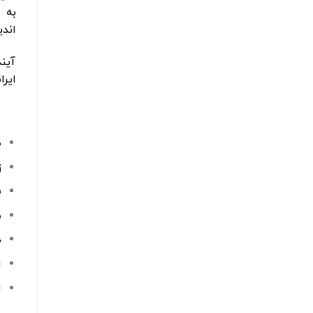
به 
اند
آین
ایرا
ط
ز
س
م
د
ا
ا