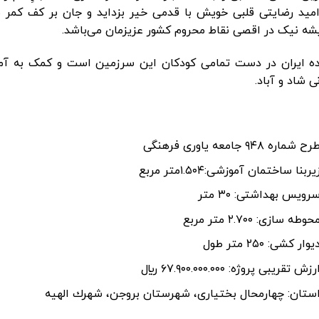
امید رضایتی قلبی خویش با قدمی خیر بزداید و جان بر کف کمر 
یشه نیک در اقصی نقاط محروم کشور عزیزمان می‌باشد.
ده ایران در دست تمامى کودکان این سرزمین است و کمک به آمو
نى شاد و آباد.
رح شماره ۹۴۸ جامعه ياوری فرهنگی
يربنا ساختمان آموزشی:١.۵۰۴متر مربع
رویس بهداشتی: ٣٠ متر
حوطه سازی: ٢.٧٠٠ متر مربع
یوار کشی: ٢٥٠ متر طول
رزش تقريبی پروژه: ٦٧.٩٠٠.٠٠٠.٠٠٠ ريال
ستان: چهارمحال بختیاری، شهرستان بروجن، شهرك الهيه