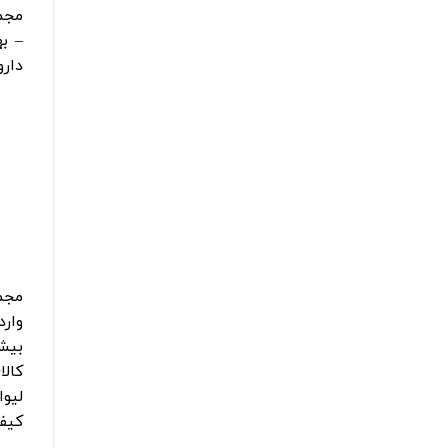
مجم
دارو
مجم
وارد
کالا
لیو
کیف