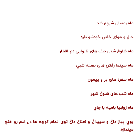
ماه رمضان شروع شد
حال و هواى خاص خودشو داره
ماه شلوغ شدن صف هاى نانوايي دم افطار
ماه سينما رفتن هاى نصفه شبي
ماه سفره هاى پر و پيمون
ماه شب هاى شلوغ شهر
ماه زولبيا باميه با چاي
بوي پياز داغ و سيرداغ و نعناع داغ توى تمام كوچه ها دل ادم رو خنج
ميندازه.