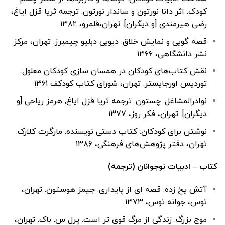
کودک. اثر دانا نورتون و ساندار نورتون. ترجمه ثریا قزل ایاغ،
رضی هیرمندی [و دیگران]. تهران،قلمرو، ۱۳۸۲
قصه گویی و نمایش خلاق. دیویی دبلیو چیمبرز. تهران، مرکز
نشر دانشگاهی، ۱۳۶۶
نقش کتاب‌های کودکان در همسان سازی کودکان معلول.
توردیس اورجایستر. تهران، شورای کتاب کودکف ۱۳۶۱
نوادرالمشاغل. چستون. ترجمه ثریا قزل ایاغ, هرمز ریاحی [و
دیگران]. تهران، فکر روز، ۱۳۷۷
نوشتن برای کودکان: کتاب دستی نویسنده. مارگرت کلارک.
تهران، دفتر پژوهش‌های فرهنگی، ۱۳۸۶
کتاب – ادبیات نوجوانان (ترجمه)
آتش یخ زده: قصه ای از پایداری. جیمز هوستون. تهران،
توس، جوانه توس، ۱۳۷۳
موج بزرگ: زندگی از مرگ قوی تر است. پرل س. باک. تهران،