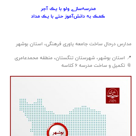
مدرسہ‌سازے ولو با یڪ آجر
ڪمڪ بہ دانش‌آموز حتے با یڪ مداد
مدارس درحال ساخت جامعه یاوری فرهنگی، استان بوشهر
📍 استان بوشهر، شهرستان تنگستان، منطقه محمدعامری
📎 تکمیل و ساخت مدرسه ۶ کلاسه