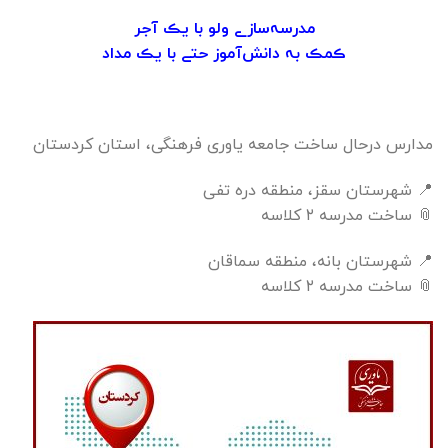
مدرسہ‌سازے ولو با یڪ آجر
ڪمڪ بہ دانش‌آموز حتے با یڪ مداد
مدارس درحال ساخت جامعه یاوری فرهنگی، استان کردستان
📍 شهرستان سقز، منطقه دره تفی
📎 ساخت مدرسه ۲ کلاسه
📍 شهرستان بانه، منطقه سماقان
📎 ساخت مدرسه ۲ کلاسه