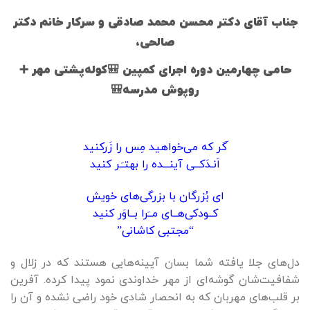
جناب آقای دکتر محسن محمد صادقی و سرکار خانم دکتر
صالحی،
حامی چهارمین دوره اجرای
کمپین 🎒کوله‌پشتی مهر ➕
روپوش مدرسه🎒
َگر که می‌خواهید مِس را زَرکنید
اَنـدَکــی آینـــده را بهتـَـر کنید
ای بُزرگان با بزرگی‌های خویش
کــودکی‌هــای مــَرا بــاوَر کنید
“مجتبی کاشانی”
دل‌های جلا یافته شما بسان آیینه‌هایی هستند که در زلال و
شفافیت‌شان گوشه‌ای از مهر خداوندی نمود پیدا کرده. آفرین
بر قلب‌های مهربان که به انحصار شادی خود راضی نشده و آن را