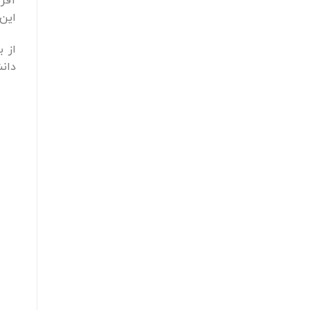
آفری
این 
از 
دانش