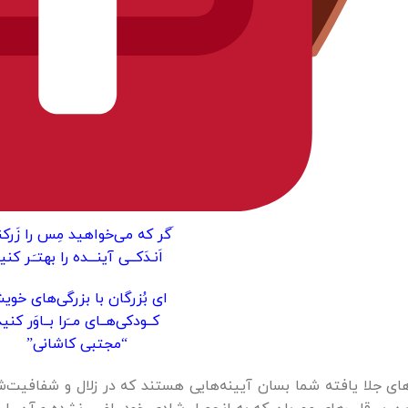
َگر که می‌خواهید مِس را زَرکن
اَنـدَکــی آینـــده را بهتـَـر کنی
ای بُزرگان با بزرگی‌های خو
کــودکی‌هــای مــَرا بــاوَر کنی
“مجتبی کاشانی”
ای جلا یافته شما بسان آیینه‌هایی هستند که در زلال و شفافیت‌شا