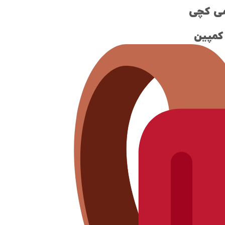
یمی کچی
کمپین