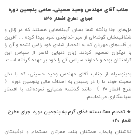
جناب آقای مهندس وحید حسینی، حامی پنجمین دوره
اجرای «طرح افطار ۲۰»
دل‌های جلا یافته شما بسان آیینه‌هایی هستند که در زلال و
شفافیتشان گوشه‌ای از مهر خداوندی نمود پیدا کرده … آفرین
بر قلب‌های مهربان که به انحصار شادی خود راضی نشده و آن را
با دیگران تقسیم کردند. زبان دنیایی قاصر از سپاس این
کرامتتان بوده و خداوند سپاس آن را خود بر عهده گرفته است.
بدینوسیله از جناب آقای مهندس وحید حسینی، که با بذل
محبت خود، ما را در رسیدن به اهداف عالی پنجمین دوره 《
طرح افطار ۲۰ 》 مانند گذشته همیاری نموده‌اند، با افتخار
سپاسگزاری می‌نماییم.
🔸 تقدیم
۵۰۰ بسته غذای گرم به پنجمین دوره اجرای «طرح
افطار ۲۰»
تلاشتان پایدار، همتتان بلند، عمرتان مستدام و توفیقتان