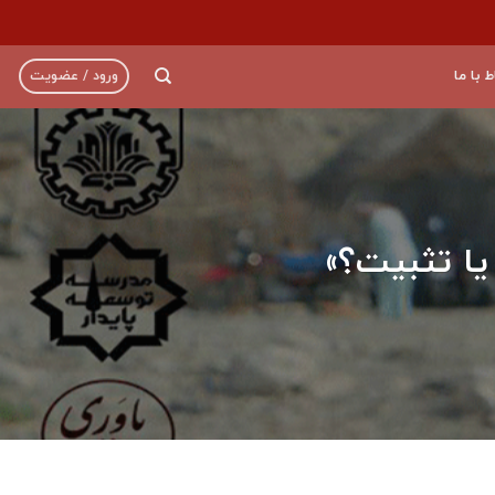
ط با ما
ورود / عضویت
یا تثبیت؟»