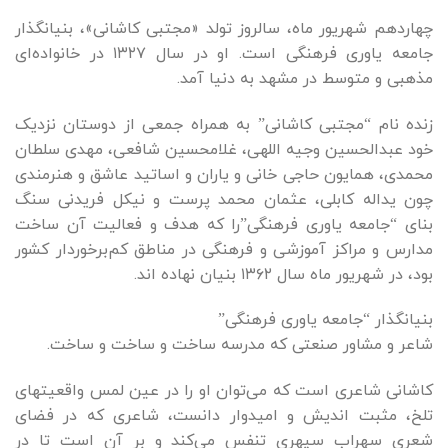
چهاردهم شهریور ماه، سالروز تولد «مجتبی کاشانی»، بنیانگذار
جامعه یاوری فرهنگی است. او در سال ۱۳۲۷ در خانواده‌ای
مذهبی و متوسط در مشهد به دنیا آمد.
زنده نام “مجتبی کاشانی” به همراه جمعی از دوستان نزدیک
خود عبدالحسین وجیه اللهی، غلامحسین شافعی، مهدی سلطان
محمدی، همایون حاجی خانی و یاران و اساتید عاشق و هنرمندی
چون یداله کابلی، عثمان محمد پرست و نیکل فریدنی سنگ
بنای “جامعه یاوری فرهنگی”را که هدف و فعالیت آن ساخت
مدارس و مراکز آموزشی و فرهنگی در مناطق کم‌برخوردار کشور
بود، در شهریور ماه سال ۱۳۶۲ بنیان نهاده اند.
بنیانگذار “جامعه یاوری فرهنگی”
شاعر و مشاور صنعتی كه مدرسه ساخت و ساخت و ساخت.
كاشانی شاعری است كه می‌توان او را در عين لمس واقعیتهای
تلخ، مثبت انديش و امیدوار دانست، شاعری كه در فضای
شعری سهراب سپهری تنفس می‌كند و بر آن است تا در