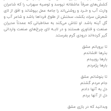
كشش‌های صرفاً عاشقانه نپوسد و توصيه سهراب را كه شاعران
وارث آب و خــرد و روشنی‌اند را جامه عمل بپوشاند و افق از لای
شعرش سرك بكشد، سخنش از طلوع فرداها باشد و شاعر آب و
گل آينه باشد. او تلاش می‌كند به مخاطبانی كه عمدتاً مديران
صنعت و فناوری هستند و در لابــه لای چرخ‌های صنعت وارداتی
گير كرده‌اند درودی گرم بفرستد.
تا برویانم عشق
بذرها افشاندم
بارها روییدم
بارها پژمردم
تا بنوشانم عشق
جام مردم گشتم
دل به آنها دادم
دل از آنها بردم
وبدانید که در بازی عشق