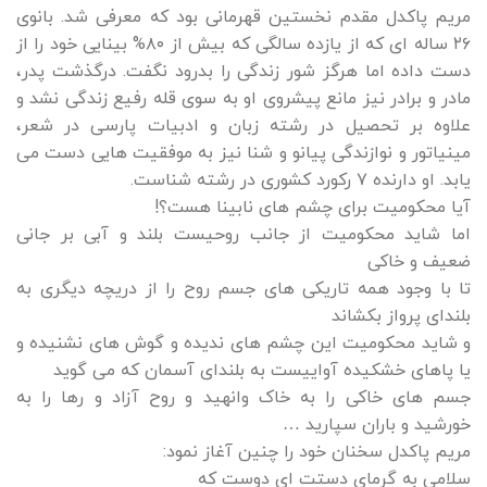
مریم پاکدل مقدم نخستین قهرمانی بود که معرفی شد. بانوی
۲۶ ساله ای که از یازده سالگی که بیش از ۸۰% بینایی خود را از
دست داده اما هرگز شور زندگی را بدرود نگفت. درگذشت پدر،
مادر و برادر نیز مانع پیشروی او به سوی قله رفیع زندگی نشد و
علاوه بر تحصیل در رشته زبان و ادبیات پارسی در شعر،
مینیاتور و نوازندگی پیانو و شنا نیز به موفقیت هایی دست می
یابد. او دارنده ۷ رکورد کشوری در رشته شناست.
آیا محکومیت برای چشم های نابینا هست؟!
اما شاید محکومیت از جانب روحیست بلند و آبی بر جانی
ضعیف و خاکی
تا با وجود همه تاریکی های جسم روح را از دریچه دیگری به
بلندای پرواز بکشاند
و شاید محکومیت این چشم های ندیده و گوش های نشنیده و
یا پاهای خشکیده آواییست به بلندای آسمان که می گوید
جسم های خاکی را به خاک وانهید و روح آزاد و رها را به
خورشید و باران سپارید …
مریم پاکدل سخنان خود را چنین آغاز نمود:
سلامی به گرمای دستت ای دوست که