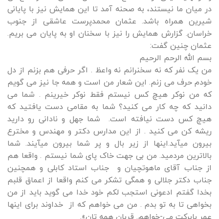
در میان ما نیستند، به صحنه آمد تا این همایش نیز با پایانی
شیرین همراه باشد. عثمان محمدپرست عاشقی از جنوب
خراسان. گزارش همایش را نیز با سخنان او به پایان می بریم.
عثمان چنین گفت:
بسم الله الرحم الرحیم
من یک نفر که نه سخنرانم نه واعظ . اگر حرفی هم بزنم از دل
خودم حرف می زنم. این شعار من است و همه جا نیز می گویم
که من نوکر هیچ کس نیستم فقط نوکر خیرینم . شما می
دانید که چه کار می کنید؟ شما به مقامی دست یافتید که
هیچ کس دست نیافته است. شما جهل و نادانی رو دارید
ریشه کن می کنید . از این مدارس دکتر و مهندس و مخترع
بیرون میآید.اینها از زیر بال و پر شما بیرون میآیند. شما
بالاترین مردمید. من بی جهت خاک پای شما نیستم . واقعا هم
از جناب آقای ماهوتچیان و جناب استاد کابلی و همچنین
جناب دکتر جلالی و همگی تشکر می کنم واقعا از اعماق قلبم
بخدا گفتم ادعونی استجب لکم خود خدا می گوید باید از من
بخواهی تا به تو بدم . من می خواهم که از خداوند برای اینها
عمر بابرکت می-خواهم. قربان همه تان».