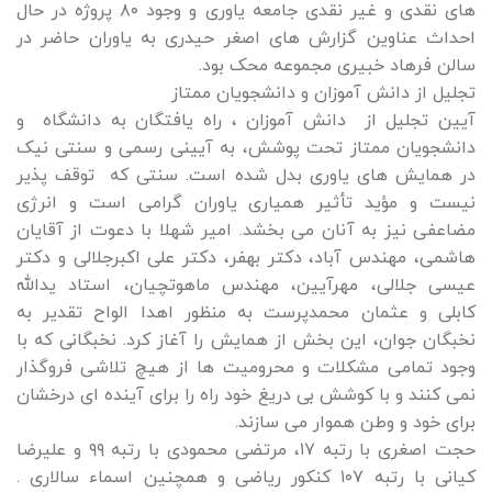
های نقدی و غیر نقدی جامعه یاوری و وجود ۸۰ پروژه در حال
احداث عناوین گزارش های اصغر حیدری به یاوران حاضر در
سالن فرهاد خبیری مجموعه محک بود.
تجلیل از دانش آموزان و دانشجویان ممتاز
آیین تجلیل از دانش آموزان ، راه یافتگان به دانشگاه و
دانشجویان ممتاز تحت پوشش، به آیینی رسمی و سنتی نیک
در همایش های یاوری بدل شده است. سنتی که توقف پذیر
نیست و مؤید تأثیر همیاری یاوران گرامی است و انرژی
مضاعفی نیز به آنان می بخشد. امیر شهلا با دعوت از آقایان
هاشمی، مهندس آباد، دکتر بهفر، دکتر علی اکبرجلالی و دکتر
عیسی جلالی، مهرآیین، مهندس ماهوتچیان، استاد یدالله
کابلی و عثمان محمدپرست به منظور اهدا الواح تقدیر به
نخبگان جوان، این بخش از همایش را آغاز کرد. نخبگانی که با
وجود تمامی مشکلات و محرومیت ها از هیچ تلاشی فروگذار
نمی کنند و با کوشش بی دریغ خود راه را برای آینده ای درخشان
برای خود و وطن هموار می سازند.
حجت اصغری با رتبه ۱۷، مرتضی محمودی با رتبه ۹۹ و علیرضا
کیانی با رتبه ۱۰۷ کنکور ریاضی و همچنین اسماء سالاری .