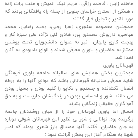
عاطفه زابلی . فاطمه رزقی . مریم نیک اندیش و عفت برات زاده
، همگی از استان خراسان جنوبی از جمله راه یافتگانی بودند که
مورد تقدیر و تجلیل قرار گفتند.
همچنین معصومه سنجری، زهرا رجبی، وحید رضایی، محمد
عباسی، داریوش محمدی پور، هادی قلی نژآد، علی سبزه کار و
بهجت کاری پایهان نیز به عنوان دانشجویان تحت پوشش
ممتاز به حاضران و یاوران معرفی شدند و الواح یادبودی به آنان
اهدا شد.
قهرمانان یاوری
مهمترین بخش همایش های سالیانه جامعه یاوری فرهنگی
شاید معرفی سالیانه قهرمانانی باشد که موانع آنها را به ورطه
انفعال نکشانده و جستجو و تکاپو را کلید بودن و بسیار بودن
می دانند. شور و احساس بودن در زندگیشان جاریست و به حق
آموزگاران حقیقی زندگانی بشرند.
امسال اما یاوری قهرمانان خود را از میان روشندلان جامعه
برگزیده بود. توانایی و شور بی نظیر این قهرمانان شوقی دوباره
به جان حاضران افکند. آنها مصداق بارز شعری بودند که امیر
شهلا به هنگام آغاز این بخش قرائت نمود :