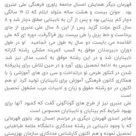
قهرمان دیگر همایش امسال جامعه یاوری فرهنگی علی عنبری
بود . جوان بیست و هشت ساله متولد ایلام که تا ۱۶ سالگی
دچار کم بینایی بود و پس از آن به نابینایی مطلق دچار شد و ۸
سال کنج عزلت گزید. پس از این ۸ سال علی عنبری از جای
برخاست و خط بریل را طی بیست روز فراگرفت. دوره ای که علی
القاعده می بایست دو سال به طول می انجامید. او در طول
دوران دبیرستان موفق به کسب کمربند مشکی رشته کاراته
نابینایان شد و در این رشته موفق به کسب مدال نیز شد.
سپس به ادامه تحصیل روی آورد و در حین تلاش برای پذیرفته
شدن در کنکور طرحی نو درانداخت و سی دی های آموزشی را با
همکاری کانون فرهنگی آموزش برای نابینایان تولید کرد. او هم
اکنون در دو رشته حقوق و زبان و ادبیات عرب مشغول تحصیل
است.
علی عنبری نیز از طرح های گوناگونی گفت که کمبود آنها برای
بهبود شرایط کم بینایان و نابینایان محسوس است.
هاجر اسدی قهرمان دیگری در مراسم امسال بود. بانوی قهرمانی
که با وجود نابینایی در رشته مددکاری دانشگاه علامه طباطبایی
تحصیل نموده و هم اکنون کارشناس مددکاری سازمان بهزیستی