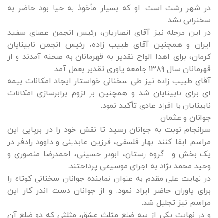
در شهر رشت است. او که بسیار مأخوذ به حیا بود حاضر به
سخنرانی نشد.
در این مرحله نیز آقای انصاریان، رئیس انجمن عصای سفید
ایران و همچنین آقای طبیب زاده، رئیس انجمن نابینایان
کرمان، برای اهدا الواح تقدیر به قهرمانان به صحنه آمدند و از
قهرمانان سال ۱۳۸۹ جامعه یاوری تقدیر بعمل آمد.
آقای طبیب زاده نیز طی سخنانی خواستار ایجاد امکانات بیمه
ای برای نابینایان شد و همچنین بر لزوم برابرسازی امکانات
نابینایان با افراد عادی تأکید نمود.
جوانان و عثمان
سرانجام نوبت به جوانان رسید تا نقش خود را در برپایی این
مراسم ایفا کنند. بهار فلسفی، فرزین عابدینی و داوود رادفر در
یک بخش و گروه رستان، ابوذر حسینی، احمدرضا منصوری و
وحید محمد نژاد به اجرای موسیقی پرداختند.
در نهایت علی مقدم به عنوان نماینده جوانان سخنانی کوتاه را
برای یاوران حاضر ایراد نمود. و از جوانان دست اندر کار این
مراسم نیز تجلیل شد.
و در نهایت یکی از سه ضلع مثلث عشق، مثلثی که دو ضلع آن