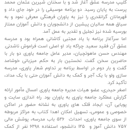
کلیپ مدرسه عشق آغاز شد و با سخنان شیرین عثمان محمد
پرست به پایان رسید. دو برنامه موسیقی را در خود جای داد و
قهرمانان گرانقدری را نیز به یاوران فرهنگی معرفی نمود و به
سیاق همه سالیان پیشین از دانشجویان و دانش آموزان ممتاز
بورسیه شده نیز تجلیل و تقدیر به عمل آمد.
اما سرآغاز برنامه با یاد مجتبی کاشانی همراه بود و مدرسه
عشق آن فقید سعید. چراکه یاد او اصلی است فراموش ناشدنی.
مهندس حسن ماهوتچیان، مدیر عامل جامعه یاوری دو بار با
حاضرین سخن گفت. نخستین بار به حکم میزبانی خوشامد
گفت و بار دوم در اواسط برنامه بر تداوم شعار یاوری، مدرسه
سازی ولو با یک آجر و کمک به دانش آموزان حتی با یک مداد،
تأکید کرد.
اصغر حیدری، عضو هیات مدیره جامعه یاوری امسال مأمور ارائه
گزارش عملکرد جامعه یاوری به یاوران بود. راه اندازی سایت و
پویایی آن، ایجاد قلک های یاوری به نشانه حضور در اماکن
خصوصی و عمومی، تسهیل امکان اهدا کتاب به مراکز مربوطه
از سوی جامعه یاوری، احداث ۵۲۶ باب مدرسه، پوشش مالی
۷۵۷ دانش آموز و ۱۲۵ دانشجو، استفاده ۶۲۹۸ نفر از کمک