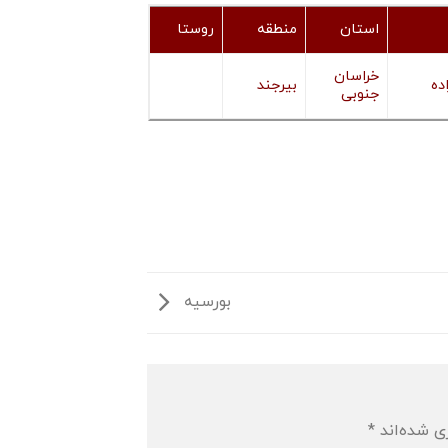
استان
منطقه
روستا
خراسان
اده
بیرجند
جنوبی
بورسیه
ی شده‌اند
*