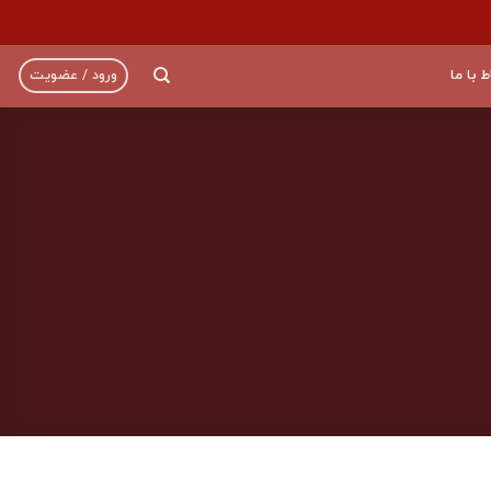
ط با ما
ورود / عضویت