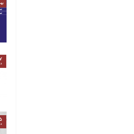
به
۷
د
۵
د