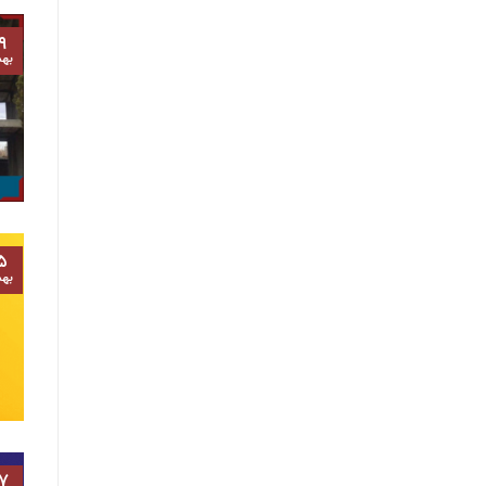
۹
به
۵
به
۷