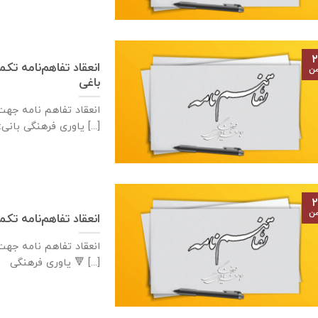
۲
من
باغی
ياوری فرهنگی بانی: آژانس [...]
۲
من
انعقاد تفاهم‌نامه تكميل مدرسه ٢ كلاس
ياوری فرهنگی 🔻 [...]