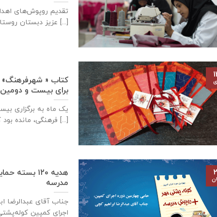
عزیز دبستان روستای گلنام طرح [...]
۱
کتاب « شهرفرهنگ» و د
ی
برای بیست و دومین 
یک ماه به برگزاری بی
فرهنگی، مانده بود که [...]
هدیه ۱۲۰ بست
۲
ان
مدرسه
جناب آقای عبدالرضا ا
اجرای کمپین کوله‌پشت