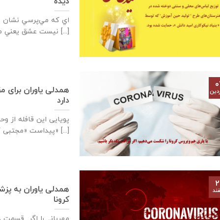
دیده
اي‌ كه‌ مي‌پرسي‌ نشان
نيست‌ عشق‌ يعني‌ مهر [...]
۰
همدلی یاوران برای مق
دین
دارد
پویایی این قافله از و
پیداست «مجتبی کاشانی» [...]
۲
همدلی یاوران به پزشک
ند
کرونا
مهربانے را اگر قسمت