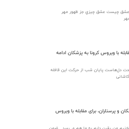
‌ عشق‌ چيست‌ عشق‌ چيزي‌ جز ظهور مهر
ابله با ویروس کرونا به پزشکان ادامه
حدت دل‌هاست پایان شب از حرکت این قافله
ان و پرستاران، برای مقابله با ویروس
 ڪنیم من یقین دارم بہ ما هم مےرسد ضمن