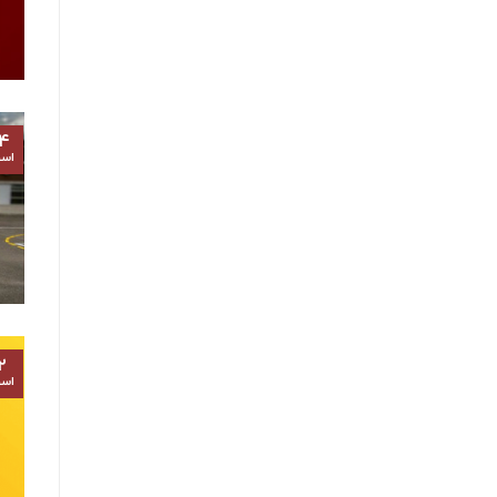
۴
اسف
۲
اسف