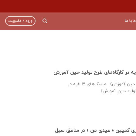
ط با ما
ورود / عضویت
حمایت از طرح 《تولید حین آموزش》 ماسک‌های ۳ لایه در
وزی کمپین « عیدی من » در مناطق سیل