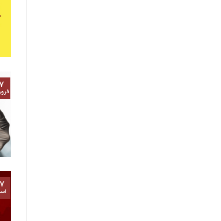
۷
فرور
۷
اسف