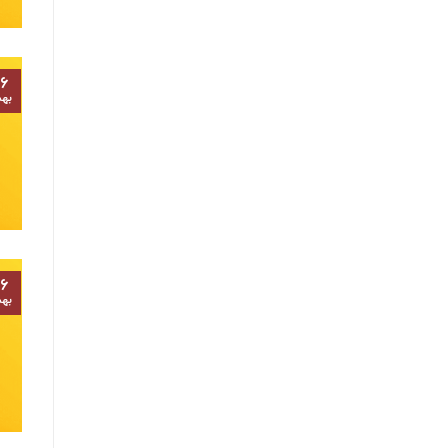
۶
به
۶
به