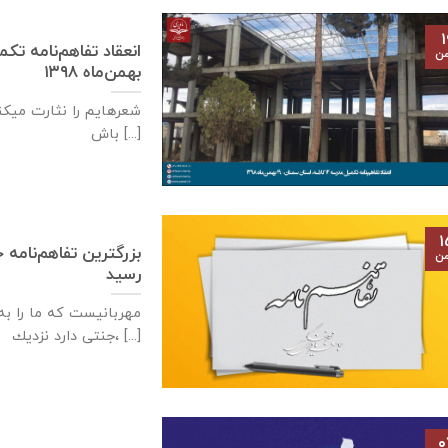
۱
من
بهمن‌ماه ۱۳۹۸
شعرهایم را نثارت میکنم
باش [...]
۱
بزرگترین تفاهم‌نامه 
من
رسید
مهربانيست كه ما را به 
جنتی دارد نزديك، [...]
۰