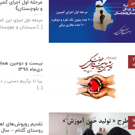
مرحله اول اجرای کم
من
و بلوچستان》
سیستان و بلوچستان》 ۱۰۰ [...]
۱
بیست و دومین همایش
ی
دی‌ماه ۱۳۹۸
بیا تا برآریم دستی ز د
[...]
۱
تقدیم روپوش‌های اهد
ی
روستای گلنام – سال تح