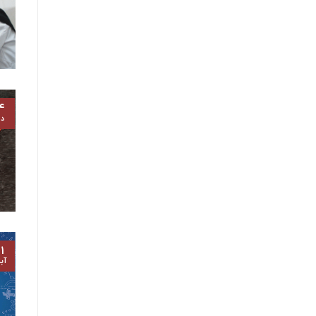
۴
د
۱
آب