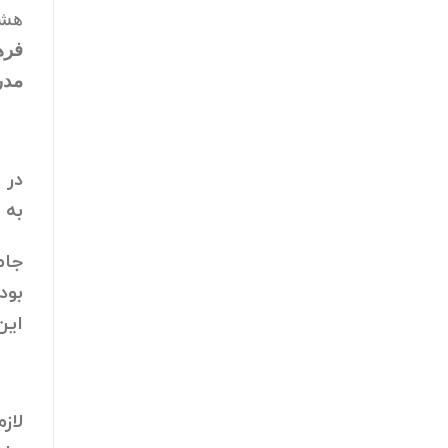
هشت
فره
مدر
در 
به 
جام
این