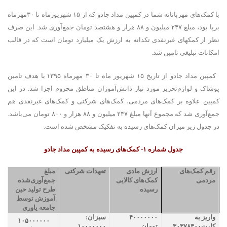
با کمک‌های مهربانانه شما در کمپین مداد جادو که از ۱۵ شهریورماه تا ۳۰مهرماه
برپا بود، مبلغ ۲۴۷ میلیون و ۸۸ هزار و هشتصد تومان جمع‌آوری شد.
این صرف
نظر از کمکهای غیرنقدی تکدانه به ارزش یک میلیارد تومان است که در قالب
امکانات تبلیغی تامین شد.
کمپین مداد جادو از تاریخ ۱۵ شهریور ماه تا ۳۰ مهرماه ۱۳۹۵ با هدف تامین
پوشاک و لوازم‌تحریر مورد نیاز دانش‌آموزان مناطق محروم اجرا شد. در این
کمپین علاوه بر کمک‌های مردمی، کمک‌های شرکتی و کمک‌های غیرنقدی هم
جمع‌آوری شد که مجموع آنها مبلغ
۲۴۷
میلیون و ۸۸ هزار و ۸۰۰ تومان می‌باشد.
در جدول زیر میزان کمک‌های رسیده به تفکیک مشخص شده است.
جدول شماره ۱- کمک‌های رسیده به کمپین مداد جادو
رقم کمک‌های
ارزش مادی
تعهدات شرکتی
مبلغ
مردمی
کمک‌های کالایی
جمع‌آوری‌شده
رسیده
طرح تولید حین
آموزش توسط
جامعه یاوری
واریز به
۴۰۰۰۰۰۰۰
سبزان:
۱۰۵۰۰۰۰۰۰
کارت
۳۰۳۷۸۳۰۰
تومان
۱۰۰۰۰۰۰۰