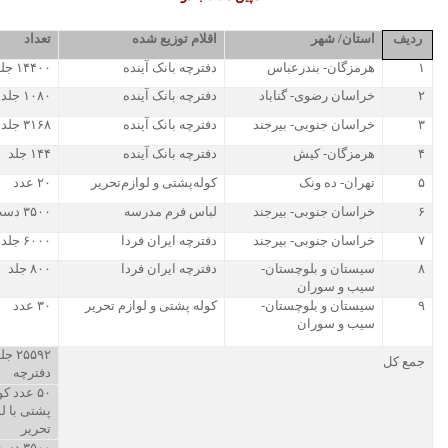
ردیف
استان/ شهر
اقلام توزیع شده
تعداد
۱
هرمزگان- بندرعباس
دفترچه بانک آینده
۱۴۴۰۰ جلد
۲
خراسان رضوی- گناباد
دفترچه بانک آینده
۱۰۸۰ جلد
۳
خراسان جنوبی- بیرجند
دفترچه بانک آینده
۳۱۶۸ جلد
۴
هرمزگان- کیش
دفترچه بانک آینده
۱۴۴ جلد
۵
تهران- ده ونک
کوله‌پشتی و لوازم‌تحریر
۲۰ عدد
۶
خراسان جنوبی- بیرجند
لباس فرم مدرسه
۳۵۰۰ دست
۷
خراسان جنوبی- بیرجند
دفترچه ایران فردا
۶۰۰۰ جلد
۸
سیستان و بلوچستان-
دفترچه ایران فردا
۸۰۰ جلد
سیب و سوران
۹
سیستان و بلوچستان-
کوله پشتی و لوازم تحریر
۳۰ عدد
سیب و سوران
۲۵۵۹۲ ج
جمع کل
دفترچه
۵۰ عدد ک
پشتی با ل
تحریر
۳۵۰۰ د