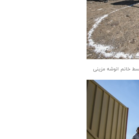
سط خانم انوشه مزینی