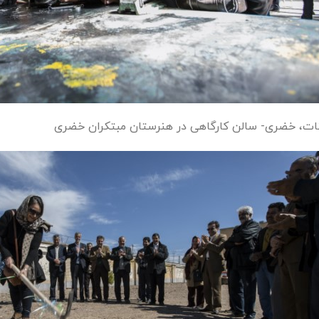
نات، خضری- سالن کارگاهی در هنرستان مبتکران خضری