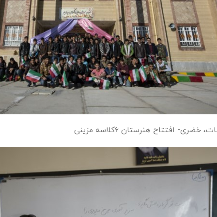
ت، خضری- افتتاح هنرستان ۶کلاسه مزینی