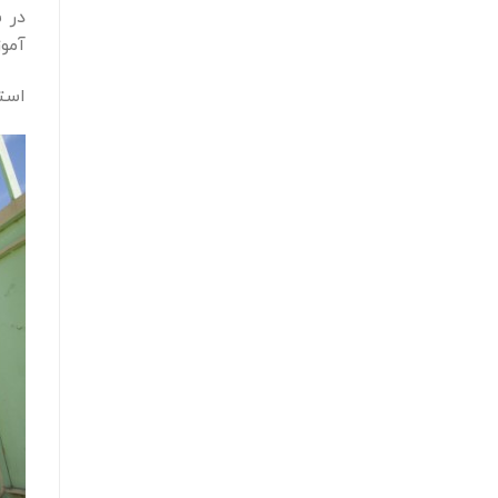
آموز
استق