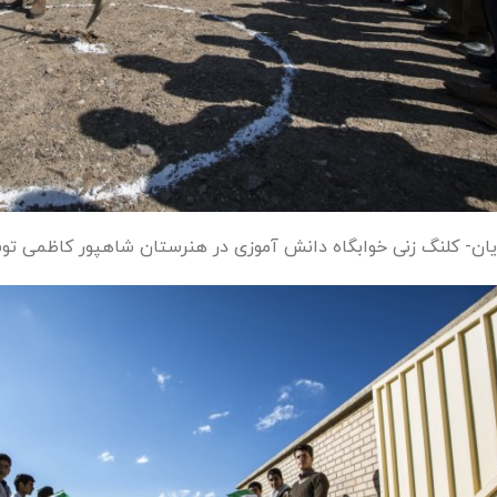
یان- کلنگ زنی خوابگاه دانش آموزی در هنرستان شاهپور کاظمی تو