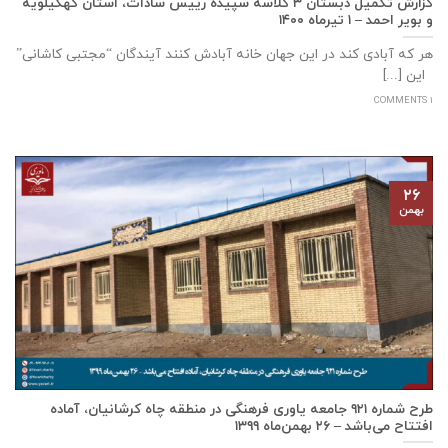
گزارش تکمیل دبستان ۳ کلاسه سپيده رييس سادات، استان كهگيلويه
و بوير احمد – ۱ تیرماه ۱۴۰۰
هر که آبادی کند در این جهان خانه آبادش کنند آیندگان “مجتبی کاشانی”
این [...]
1 COMMENTS
۲۶
بهمن
طرح شماره ۹۲۱ جامعه ياوری فرهنگی در منطقه چاه کرشانیان، آماده
افتتاح می‌باشد – ۲۶ بهمن‌ماه ۱۳۹۹