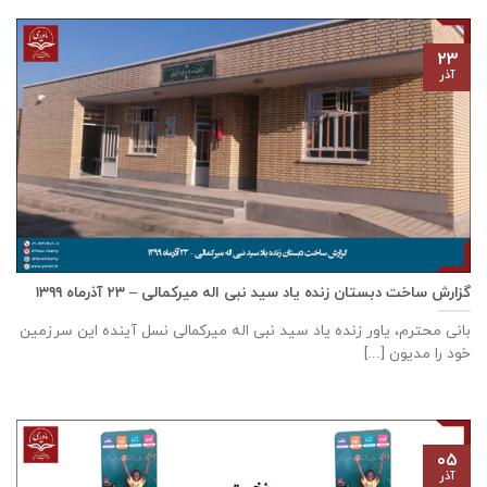
۲۳
آذر
گزارش ساخت دبستان زنده ياد سيد نبی اله ميركمالی – ۲۳ آذر‌ماه ۱۳۹۹
بانی محترم، یاور زنده ياد سيد نبی اله ميركمالی نسل آینده این سرزمین
خود را مدیون [...]
۰۵
آذر