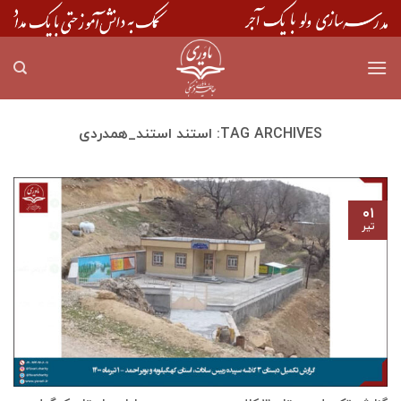
Skip
to
content
TAG ARCHIVES:
استند استند_همدردی
۰۱
تیر