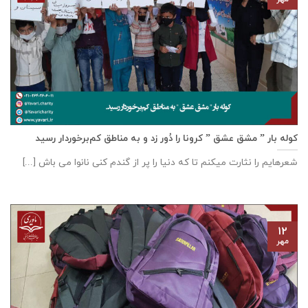
کوله بار ” مشق عشق ” کرونا را دُور زد و به مناطق کم‌برخوردار رسید
شعرهایم را نثارت میکنم تا که دنیا را پر از گندم کنی نانوا می باش [...]
۱۲
مهر