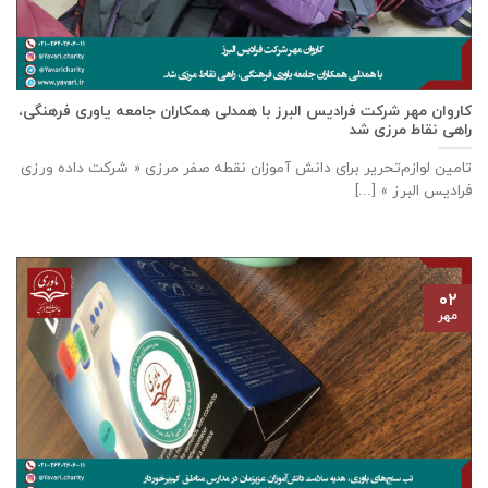
كاروان مهر شرکت فرادیس البرز با همدلی همکاران جامعه یاوری فرهنگی،
راهی نقاط مرزی شد
تامين لوازم‌تحرير برای دانش آموزان نقطه صفر مرزی « شرکت داده ورزی
فراديس البرز » [...]
۰۲
مهر