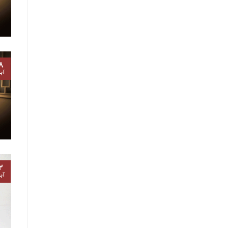
۸
آب
۲
آب