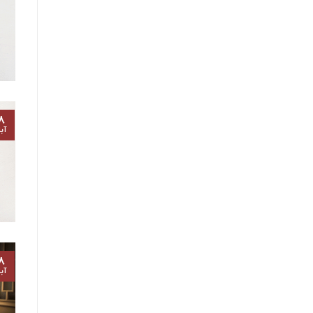
۸
آب
۸
آب