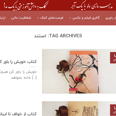
ر یاوری
گالری فیلم و عکس
فرصت‌های کمک
شفافیت مالی
ارتبا
TAG ARCHIVES:
استند
۱
ان
کتاب خویش را باور ک
خویش را باور کن هیچک
خانه نخواهد [...]
۱
ان
کتاب از خواف تا ابیا