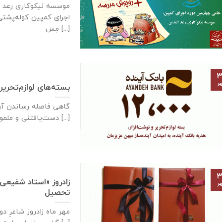
موسسه نیکوکاری رعد ا
اجرای کمپین کوله‌پشت
مِس [...]
۳
ر
بسته‌های لوازم‌تحریر
گاهی فاصله‌ رساندن آر
دست‌یافتنی و ملموس، تنها برداشتن [...]
۳
زادروز «استاد شفیعی
ر
تحصیل