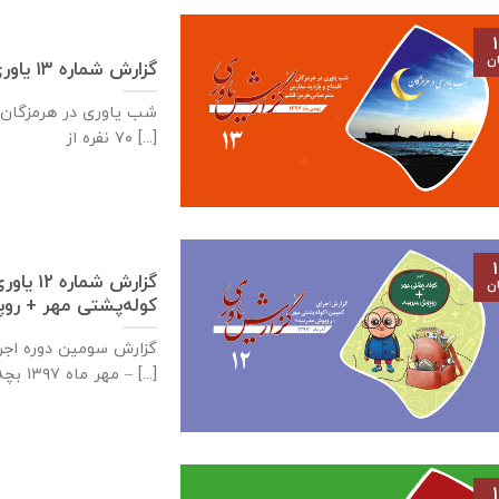
۱
ان
گزارش شماره ۱۳ یاوری – شب یاوری در هرمزگان
۷۰ نفره از [...]
۱
گزارش ش
ان
کوله‌پشتی مهر + رو
گزارش سومین دوره اج
– مهر ماه ۱۳۹۷ بچه‌های زیادی در [...]
۱