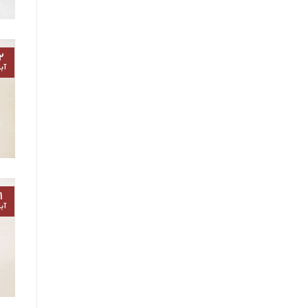
۲
آب
۱
آب