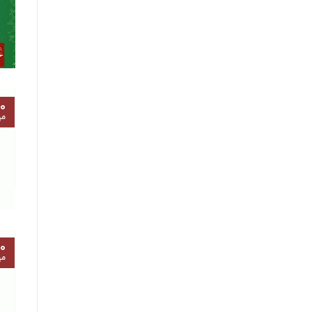
۰
مه
۰
مه