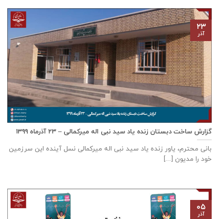
۲۳
آذر
گزارش ساخت دبستان زنده ياد سيد نبی اله ميركمالی – ۲۳ آذر‌ماه ۱۳۹۹
بانی محترم، یاور زنده ياد سيد نبی اله ميركمالی نسل آینده این سرزمین
خود را مدیون [...]
۰۵
آذر