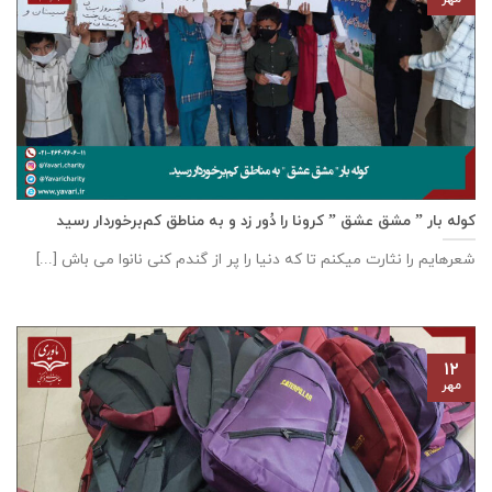
کوله بار ” مشق عشق ” کرونا را دُور زد و به مناطق کم‌برخوردار رسید
شعرهایم را نثارت میکنم تا که دنیا را پر از گندم کنی نانوا می باش [...]
۱۲
مهر