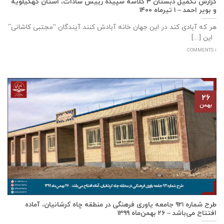
گزارش تکمیل دبستان ۳ کلاسه سپيده رييس سادات، استان كهگيلويه
و بوير احمد – ۱ تیرماه ۱۴۰۰
هر که آبادی کند در این جهان خانه آبادش کنند آیندگان “مجتبی کاشانی”
این [...]
1 COMMENTS
۲۶
بهمن
طرح شماره ۹۲۱ جامعه ياوری فرهنگی در منطقه چاه کرشانیان، آماده
افتتاح می‌باشد – ۲۶ بهمن‌ماه ۱۳۹۹