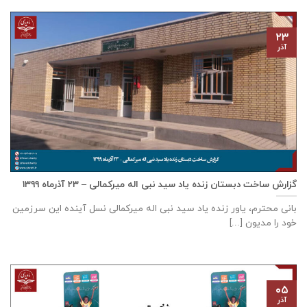
۲۳
آذر
گزارش ساخت دبستان زنده ياد سيد نبی اله ميركمالی – ۲۳ آذر‌ماه ۱۳۹۹
بانی محترم، یاور زنده ياد سيد نبی اله ميركمالی نسل آینده این سرزمین
خود را مدیون [...]
۰۵
آذر