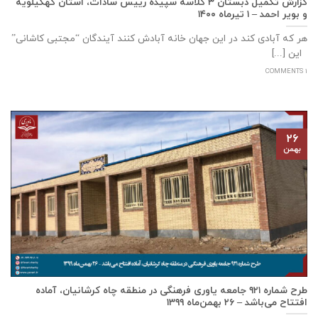
گزارش تکمیل دبستان ۳ کلاسه سپيده رييس سادات، استان كهگيلويه
و بوير احمد – ۱ تیرماه ۱۴۰۰
هر که آبادی کند در این جهان خانه آبادش کنند آیندگان “مجتبی کاشانی”
این [...]
1 COMMENTS
۲۶
بهمن
طرح شماره ۹۲۱ جامعه ياوری فرهنگی در منطقه چاه کرشانیان، آماده
افتتاح می‌باشد – ۲۶ بهمن‌ماه ۱۳۹۹