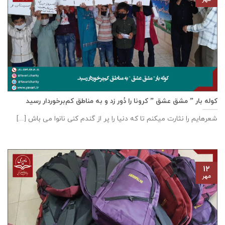
کوله بار ” مشق عشق ” کرونا را دُور زد و به مناطق کم‌برخوردار رسید
شعرهایم را نثارت میکنم تا که دنیا را پر از گندم کنی نانوا می باش [...]
۱۲
مهر