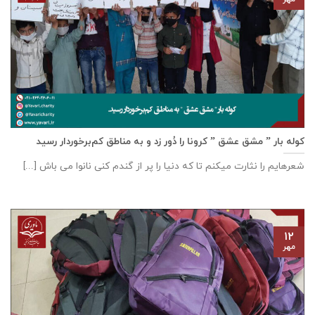
کوله بار ” مشق عشق ” کرونا را دُور زد و به مناطق کم‌برخوردار رسید
شعرهایم را نثارت میکنم تا که دنیا را پر از گندم کنی نانوا می باش [...]
۱۲
مهر