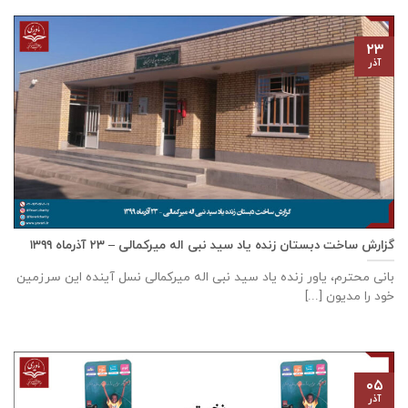
۲۳
آذر
گزارش ساخت دبستان زنده ياد سيد نبی اله ميركمالی – ۲۳ آذر‌ماه ۱۳۹۹
بانی محترم، یاور زنده ياد سيد نبی اله ميركمالی نسل آینده این سرزمین
خود را مدیون [...]
۰۵
آذر