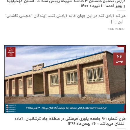
گزارش تکمیل دبستان ۳ کلاسه سپيده رييس سادات، استان كهگيلويه
و بوير احمد – ۱ تیرماه ۱۴۰۰
هر که آبادی کند در این جهان خانه آبادش کنند آیندگان “مجتبی کاشانی”
این [...]
1 COMMENTS
۲۶
بهمن
طرح شماره ۹۲۱ جامعه ياوری فرهنگی در منطقه چاه کرشانیان، آماده
افتتاح می‌باشد – ۲۶ بهمن‌ماه ۱۳۹۹