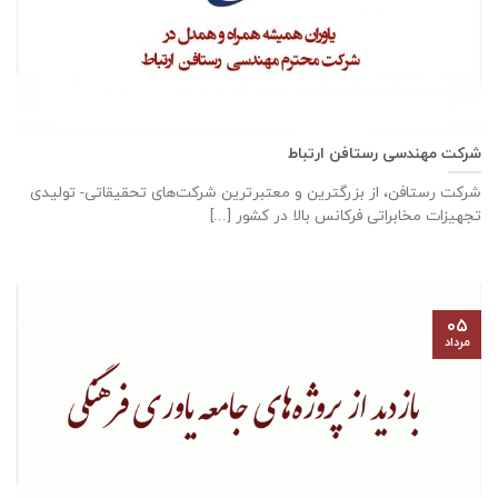
شرکت مهندسی رستافن ارتباط
شرکت رستافن، از بزرگترين و معتبرترين شركت‌های تحقیقاتی- توليدی
تجهيزات مخابراتی فركانس بالا در كشور [...]
۰۵
مرداد