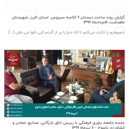
گزارش روند ساخت دبستان ٩ كلاسه سيروس، استان البرز، شهرستان
ماهدشت، ۵مردادماه ۱۳۹۹
شعرهایم را نثارت می‌کنم تا که دنیا را پر از گندم کنی نانوا می باش [...]
۱۲
تیر
جلسه جامعه یاوری فرهنگی با رييس اتاق بازرگانی، صنايع، معادن و
كشاورزی ياسوج – ۱۱ تیرماه ۱۳۹۹