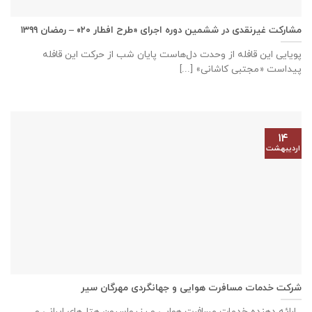
مشارکت غیرنقدی در ششمین دوره اجرای «طرح افطار ۲۰» – رمضان ۱۳۹۹
پویایی این قافله از وحدت دل‌هاست پایان شب از حرکت این قافله
پیداست «مجتبی کاشانی» [...]
۱۴
اردیبهشت
شرکت خدمات مسافرت هوایی و جهانگردی مهرگان سیر
ارائه دهنده خدمات مسافرت هوایی و رزرواسیون هتل‌های ایرانی و