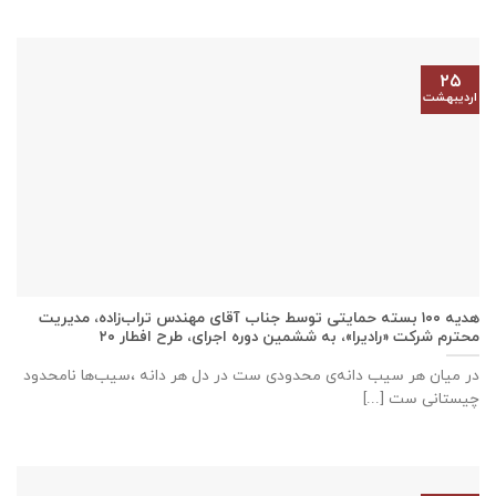
۲۵
اردیبهشت
هدیه ۱۰۰ بسته حمایتی توسط جناب آقای مهندس تراب‌زاده، مدیریت
محترم شرکت «رادیرا»، به ششمین دوره اجرای، طرح افطار ۲۰
در میان هر سیب دانه‌ی محدودی ست در دل هر دانه ،سیب‌ها نامحدود
چیستانی ست [...]