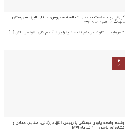
گزارش روند ساخت دبستان ٩ كلاسه سيروس، استان البرز، شهرستان
ماهدشت، ۵مردادماه ۱۳۹۹
شعرهایم را نثارت می‌کنم تا که دنیا را پر از گندم کنی نانوا می باش [...]
۱۲
تیر
جلسه جامعه یاوری فرهنگی با رييس اتاق بازرگانی، صنايع، معادن و
كشاورزی ياسوج – ۱۱ تیرماه ۱۳۹۹