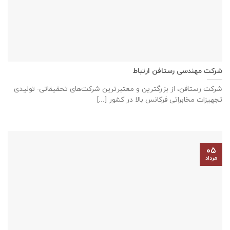
شرکت مهندسی رستافن ارتباط
شرکت رستافن، از بزرگترين و معتبرترين شركت‌های تحقیقاتی- توليدی
تجهيزات مخابراتی فركانس بالا در كشور [...]
۰۵
مرداد