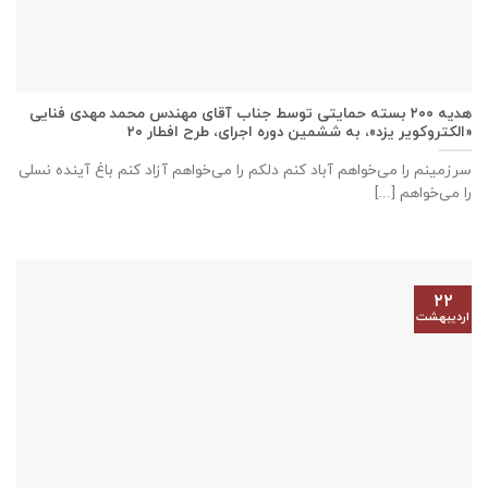
هدیه ۲۰۰ بسته حمایتی توسط جناب آقای مهندس محمد مهدی فنایی
«الکتروکویر یزد»، به ششمین دوره اجرای، طرح افطار ۲۰
سرزمینم را می‌خواهم آباد کنم دلکم را می‌خواهم آزاد کنم باغ آینده نسلی
را می‌خواهم [...]
۲۲
اردیبهشت