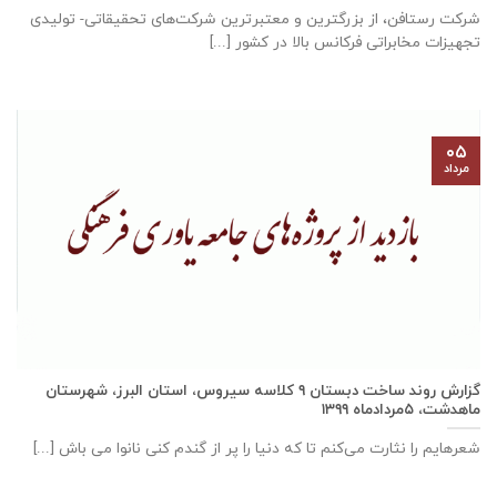
شرکت رستافن، از بزرگترين و معتبرترين شركت‌های تحقیقاتی- توليدی
تجهيزات مخابراتی فركانس بالا در كشور [...]
۰۵
مرداد
گزارش روند ساخت دبستان ٩ كلاسه سيروس، استان البرز، شهرستان
ماهدشت، ۵مردادماه ۱۳۹۹
شعرهایم را نثارت می‌کنم تا که دنیا را پر از گندم کنی نانوا می باش [...]