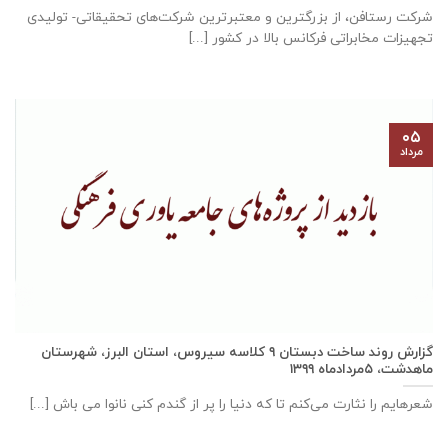
شرکت رستافن، از بزرگترين و معتبرترين شركت‌های تحقیقاتی- توليدی
تجهيزات مخابراتی فركانس بالا در كشور [...]
۰۵
مرداد
گزارش روند ساخت دبستان ٩ كلاسه سيروس، استان البرز، شهرستان
ماهدشت، ۵مردادماه ۱۳۹۹
شعرهایم را نثارت می‌کنم تا که دنیا را پر از گندم کنی نانوا می باش [...]