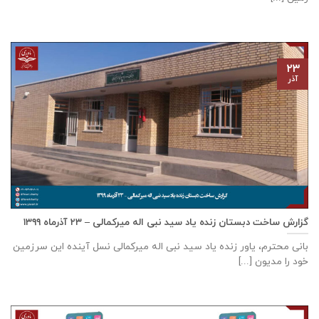
۲۳
آذر
گزارش ساخت دبستان زنده ياد سيد نبی اله ميركمالی – ۲۳ آذر‌ماه ۱۳۹۹
بانی محترم، یاور زنده ياد سيد نبی اله ميركمالی نسل آینده این سرزمین
خود را مدیون [...]