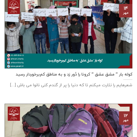
۱۴
مهر
کوله بار ” مشق عشق ” کرونا را دُور زد و به مناطق کم‌برخوردار رسید
شعرهایم را نثارت میکنم تا که دنیا را پر از گندم کنی نانوا می باش [...]
۱۲
مهر