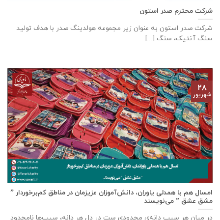
شرکت محترم صدر استون
شرکت صدر استون به عنوان زیر مجموعه هولدینگ صدر با هدف تولید
سنگ آنتیک، سنگ [...]
۲۸
شهریور
امسال هم با همدلی یاوران، دانش‌آموزان عزیزمان در مناطق کم‌برخوردار ”
مشق عشق ” می‌نویسند
در میان هر سیب دانه‌ی محدودی ست در دل هر دانه، سیب‌ها نامحدود