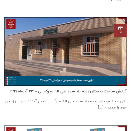
۲۳
آذر
گزارش ساخت دبستان زنده ياد سيد نبی اله ميركمالی – ۲۳ آذر‌ماه ۱۳۹۹
بانی محترم، یاور زنده ياد سيد نبی اله ميركمالی نسل آینده این سرزمین
خود را مدیون [...]