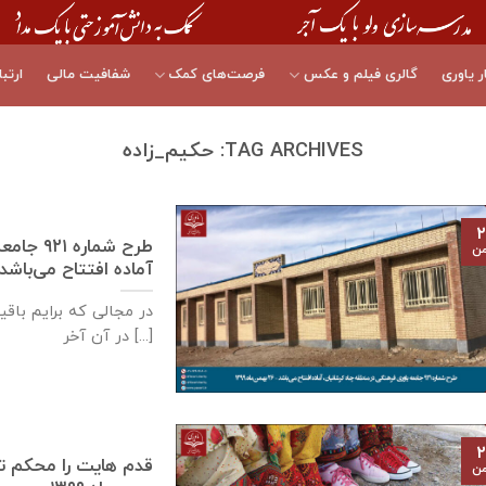
ر یاوری
گالری فیلم و عکس
فرصت‌های کمک
شفافیت مالی
ارتبا
TAG ARCHIVES:
حکیم_زاده
۲
طرح شما
من
آماده افتتاح می‌باشد – ۲۶ بهمن‌ماه 
در مجالی که برایم باق
در آن آخر [...]
۲
من