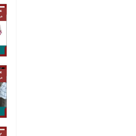
۴
مه
۴
مه
۲