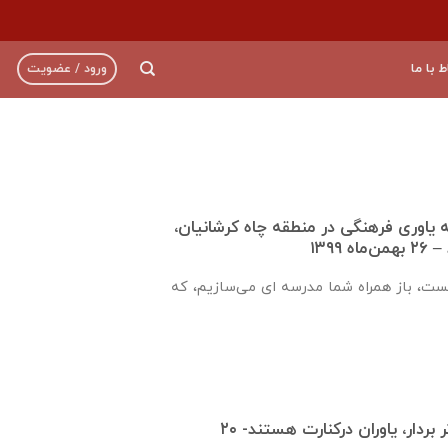
ط با ما
ورود / عضویت
ره ۹۲۱ جامعه ياوری فرهنگی در منطقه چاه کرشانیان،
۱۳۹۹
یست، باز همراه شما مدرسه ای می‌سازیم، که
قدم هایت را محکم تر بردار، یاوران درکنارت هستند- ۲۰