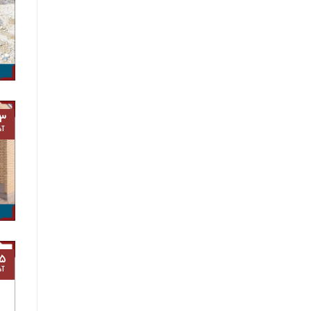
۳
آذ
۵
آذ