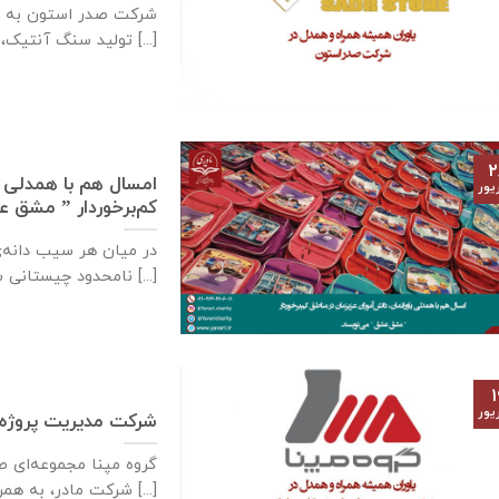
شرکت صدر استون به ع
تولید سنگ آنتیک، سنگ [...]
۲
امسال هم با همدلی ی
یور
کم‌برخوردار ” مشق 
در میان هر سیب دانه‌
نامحدود چیستانی ست [...]
۱
یور
شرکت مدیریت پروژه‌ه
گروه مپنا مجموعه‌ای 
شرکت مادر، به همراه [...]