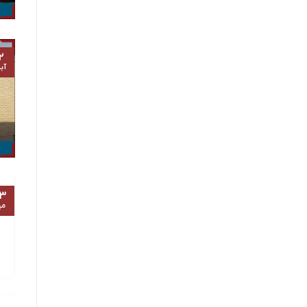
۲
آب
۳
مه