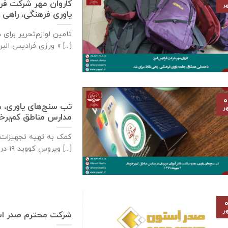
كاروان مهر شرکت فرا
ر
یاوری فرهنگی، راهی 
تامين لوازم‌تحرير برا
ورزی فراديس البرز » [...]
۰
تب سنج‌های یاوری، ه
ر
مدارس مناطق کم‌برخوردار- ۲ مهر
کمک به تهیه تجهیزات ب
ویروس کووید ۱۹ در [...]
۰
ر
شرکت محترم صدر ا