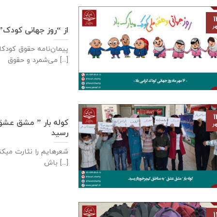
۱
ر
از “روز جهانی کودک”
می‌شمرد و حقوق [...]
۱
کوله بار ” مشق عشق ” 
ر
رسید
شعرهایم را نثارت میکنم
باش [...]
۱