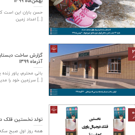
بهمن‌ماه ۱۳۹۹
حسن باران این است ک
امداد زمین [...]
۲
ر
آذر‌ماه ۱۳۹۹
بانی محترم، یاور زنده 
سرزمین خود را مدیون [...]
۰
ر
تولد نخستین قلک دی
همه روز اول صبح سكه م