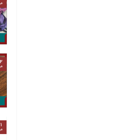
مه
۲
مه
۱
مه