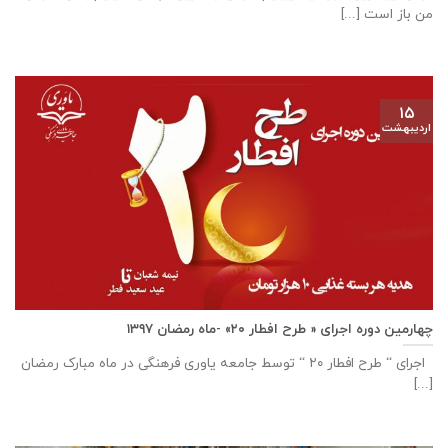
من باز است [...]
۱۵
اردیبهشت
چهارمین دوره اجرای « طرح افطار ۲۰» -ماه رمضان ۱۳۹۷
اجرای “ طرح افطار ۲۰ “ توسط جامعه یاوری فرهنگی در ماه مبارک رمضان
[...]