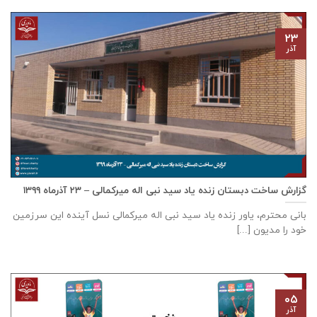
۲۳
آذر
گزارش ساخت دبستان زنده ياد سيد نبی اله ميركمالی – ۲۳ آذر‌ماه ۱۳۹۹
بانی محترم، یاور زنده ياد سيد نبی اله ميركمالی نسل آینده این سرزمین
خود را مدیون [...]
۰۵
آذر