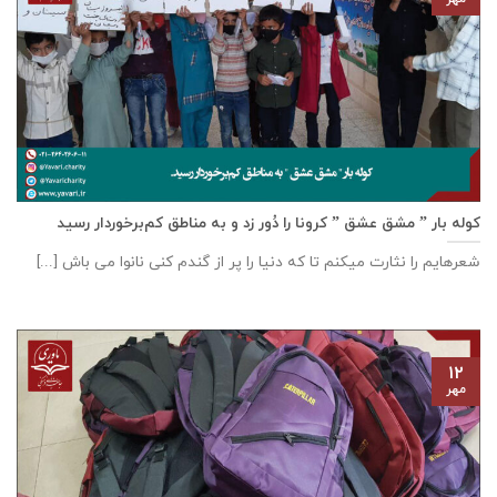
کوله بار ” مشق عشق ” کرونا را دُور زد و به مناطق کم‌برخوردار رسید
شعرهایم را نثارت میکنم تا که دنیا را پر از گندم کنی نانوا می باش [...]
۱۲
مهر