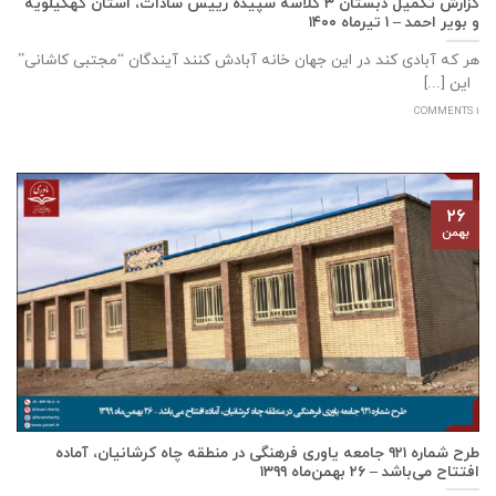
گزارش تکمیل دبستان ۳ کلاسه سپيده رييس سادات، استان كهگيلويه
و بوير احمد – ۱ تیرماه ۱۴۰۰
هر که آبادی کند در این جهان خانه آبادش کنند آیندگان “مجتبی کاشانی”
این [...]
1 COMMENTS
۲۶
بهمن
طرح شماره ۹۲۱ جامعه ياوری فرهنگی در منطقه چاه کرشانیان، آماده
افتتاح می‌باشد – ۲۶ بهمن‌ماه ۱۳۹۹