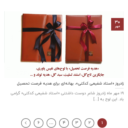
۳۰
مهر
زادروز «استاد شفیعی کدکنی»، بهانه‌ای برای هدیه فرصت تحصیل
۱۹ مهر ماه زادروز شاعرِ دوست داشتنی «استاد شفیعی کدکنی» گرامی
باد. این لوح به [...]
۶
…
۴
۳
۲
۱